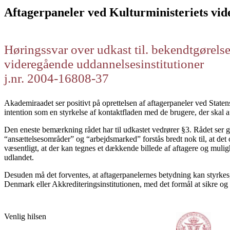
Aftagerpaneler ved Kulturministeriets vid
Høringssvar over udkast til. bekendtgørels
videregående uddannelsesinstitutioner
j.nr. 2004-16808-37
Akademiraadet ser positivt på oprettelsen af aftagerpaneler ved Statens
intention som en styrkelse af kontaktfladen med de brugere, der skal 
Den eneste bemærkning rådet har til udkastet vedrører §3. Rådet ser ger
“ansættelsesområder” og “arbejdsmarked” forstås bredt nok til, at det 
væsentligt, at der kan tegnes et dækkende billede af aftagere og muli
udlandet.
Desuden må det forventes, at aftagerpanelernes betydning kan styrkes,
Denmark eller Akkrediteringsinstitutionen, med det formål at sikre o
Venlig hilsen