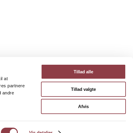
Tillad alle
il at
res partnere
Tillad valgte
d andre
Afvis
Vis detaljer