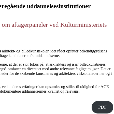
eregående uddannelsesinstitutioner
e om aftagerpaneler ved Kulturministeriets
 arkitekt- og billedkunstskoler, idet rådet opfatter bekendtgørelsens
aftage kandidaterne fra uddannelserne.
ne, at der er stor fokus på, at arkitekters og især billedkunstneres
også omfatter en diversitet med andre relevante faglige miljøer. Det er
gheder for de skabende kunstneres og arkitekters virksomheder her og i
 ved at deres erfaringer kan opsamles og stilles til rådighed for ACE
g dokumentere uddannelsernes kvalitet og relevans.
PDF