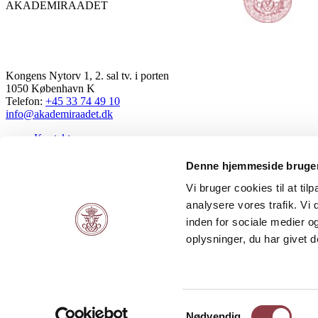
AKADEMIRAADET
Kongens Nytorv 1, 2. sal tv. i porten
1050 København K
Telefon:
+45 33 74 49 10
info@akademiraadet.dk
Kontakt
Cookies
Persondatapolitik
Denne hjemmeside bruger
Tilgængelighedserklæring
Vi bruger cookies til at tilp
Følg os på LinkedIn
analysere vores trafik. V
Akademiraadets Nyhedsbrev
inden for sociale medier 
oplysninger, du har givet d
URL
Dette felt er til validering og bør ikke ændres.
Akademiraadets Nyhedsbrev
E-mail
Samtykkevalg
Nødvendig